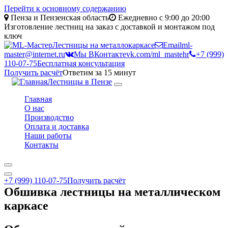
Перейти к основному содержанию
Пенза и Пензенская область
Ежедневно с 9:00 до 20:00
Изготовление лестниц на заказ с доставкой и монтажом под
ключ
Лестницы на металлокаркасе
Email
ml-
master@internet.ru
Мы ВКонтакте
vk.com/ml_mastehr
+7 (999)
110-07-75
Бесплатная консультация
Получить расчёт
Ответим за 15 минут
Лестницы в Пензе
Toggle
navigation
Главная
О нас
Производство
Оплата и доставка
Наши работы
Контакты
+7 (999) 110-07-75
Получить расчёт
Обшивка лестницы на металлическом
каркасе