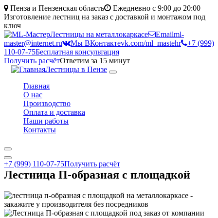
Перейти
Пенза и Пензенская область
Ежедневно с 9:00 до 20:00
к
Изготовление лестниц на заказ с доставкой и монтажом под
основному
ключ
содержанию
Лестницы на металлокаркасе
Email
ml-
master@internet.ru
Мы ВКонтакте
vk.com/ml_mastehr
+7 (999)
110-07-75
Бесплатная консультация
Получить расчёт
Ответим за 15 минут
Лестницы в Пензе
Toggle
navigation
Главная
О нас
Производство
Оплата и доставка
Наши работы
Контакты
+7 (999) 110-07-75
Получить расчёт
Лестница П-образная с площадкой