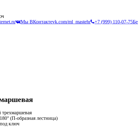
юч
ernet.ru
Мы ВКонтакте
vk.com/ml_mastehr
+7 (999) 110-07-75
Бе
хмаршевая