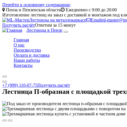
Перейти к основному содержанию
Пенза и Пензенская область
Ежедневно с 9:00 до 20:00
Изготовление лестниц на заказ с доставкой и монтажом под кл
Лестницы на металлокаркасе
Email
ml-master@int
Получить расчёт
Ответим за 15 минут
Лестницы в Пензе
Toggle
navigation
Главная
О нас
Производство
Оплата и доставка
Наши работы
Контакты
+7 (999) 110-07-75
Получить расчёт
Лестница П-образная с площадкой тре