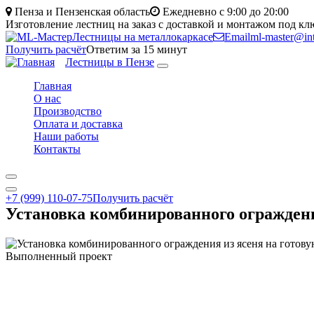
Перейти
Пенза и Пензенская область
Ежедневно с 9:00 до 20:00
к
Изготовление лестниц на заказ с доставкой и монтажом под кл
основному
Лестницы на металлокаркасе
Email
ml-master@int
содержанию
Получить расчёт
Ответим за 15 минут
Лестницы в Пензе
Toggle
navigation
Главная
О нас
Производство
Оплата и доставка
Наши работы
Контакты
+7 (999) 110-07-75
Получить расчёт
Установка комбинированного ограждени
Выполненный проект