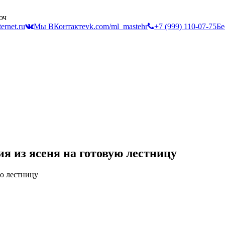
юч
ernet.ru
Мы ВКонтакте
vk.com/ml_mastehr
+7 (999) 110-07-75
Бе
я из ясеня на готовую лестницу